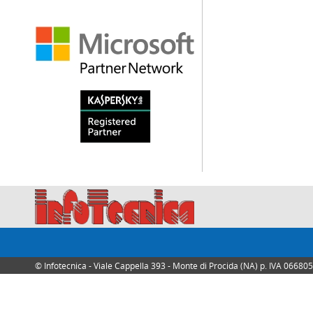
© Infotecnica - Viale Cappella 393 - Monte di Procida (NA) p. IVA 0668