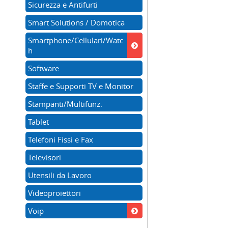
Sicurezza e Antifurti
Smart Solutions / Domotica
Smartphone/Cellulari/Watc
h
Software
Staffe e Supporti TV e Monitor
Stampanti/Multifunz.
Tablet
Telefoni Fissi e Fax
Televisori
Utensili da Lavoro
Videoproiettori
Voip