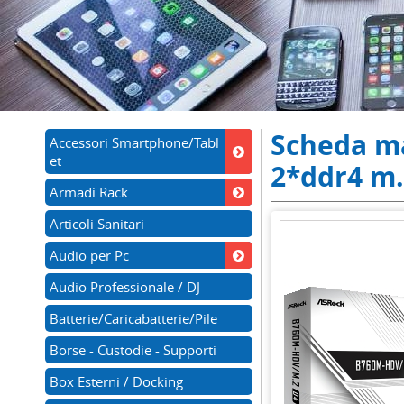
Scheda m
Accessori Smartphone/Tabl
et
2*ddr4 m
Armadi Rack
Articoli Sanitari
Audio per Pc
Audio Professionale / DJ
Batterie/Caricabatterie/Pile
Borse - Custodie - Supporti
Box Esterni / Docking