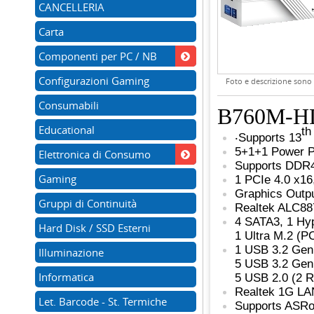
CANCELLERIA
Carta
Componenti per PC / NB
Configurazioni Gaming
Foto e descrizione sono d
Consumabili
B760M-H
Educational
th
‧Supports 13
5+1+1 Power 
Elettronica di Consumo
Supports DDR
Gaming
1 PCIe 4.0 x16
Graphics Outpu
Gruppi di Continuità
Realtek ALC88
4 SATA3, 1 Hy
Hard Disk / SSD Esterni
1 Ultra M.2 (
1 USB 3.2 Gen
Illuminazione
5 USB 3.2 Gen1
Informatica
5 USB 2.0 (2 R
Realtek 1G LA
Let. Barcode - St. Termiche
Supports ASRoc