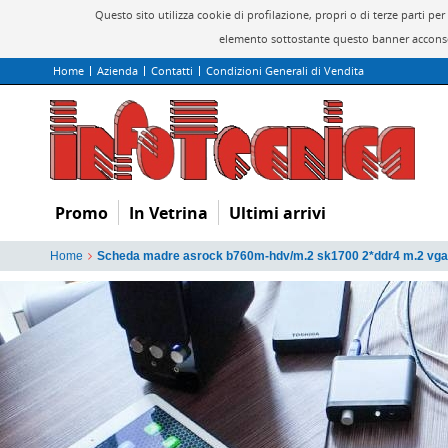
Questo sito utilizza cookie di profilazione, propri o di terze parti 
elemento sottostante questo banner acconsen
Home
Azienda
Contatti
Condizioni Generali di Vendita
Promo
In Vetrina
Ultimi arrivi
Home
Scheda madre asrock b760m-hdv/m.2 sk1700 2*ddr4 m.2 vg