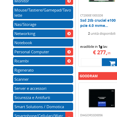
Monitor
Mouse/Tastiere/Gamepad/Tavo
lette
CT2000E100SSD8
Ssd 2tb crucial e100
Nas/Storage
pcie 4.0 nvme...
Networking
2
unità disponibili
Notebook
evadibile in
1g
lav.
€ 277,
Personal Computer
71
Ricambi
Rigenerato
GOODRAM
Scanner
Server e accessori
Sicurezza e Antifurti
Smart Solutions / Domotica
Smartphone/Cellulari/Watc
DIAGORSSD0056