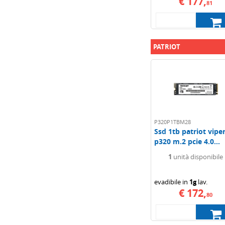
€ 177,
81
PATRIOT
P320P1TBM28
Ssd 1tb patriot vipe
p320 m.2 pcie 4.0...
1
unità disponibile
evadibile in
1g
lav.
€ 172,
80