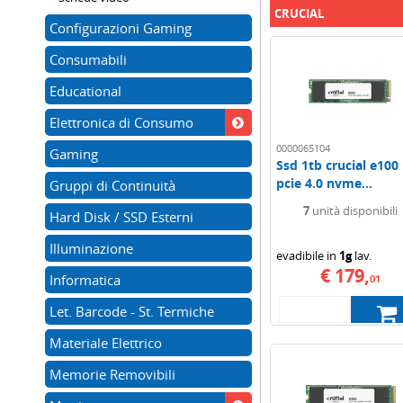
CRUCIAL
Configurazioni Gaming
Consumabili
Educational
Elettronica di Consumo
0000065104
Gaming
Ssd 1tb crucial e100
pcie 4.0 nvme...
Gruppi di Continuità
7
unità disponibili
Hard Disk / SSD Esterni
Illuminazione
evadibile in
1g
lav.
€ 179,
Informatica
01
Let. Barcode - St. Termiche
Materiale Elettrico
Memorie Removibili