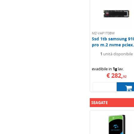
MZ-VAP1T0BW
Ssd 1tb samsung 91
pro m.2 nvme pciex.
1
unità disponibile
evadibile in
1g
lav.
€ 282,
92
SEAGATE