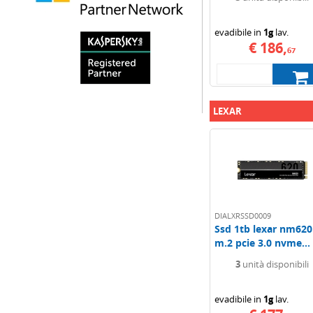
evadibile in
1g
lav.
€ 186,
67
LEXAR
DIALXRSSD0009
Ssd 1tb lexar nm620
m.2 pcie 3.0 nvme...
3
unità disponibili
evadibile in
1g
lav.