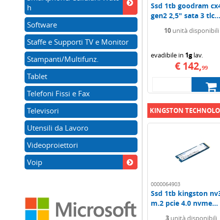
Ssd 1tb goodram cx
h
gen2 2,5" sata 3 tlc..
Software
10
unità disponibili
Staffe e Supporti TV e Monitor
evadibile in
1g
lav.
Stampanti/Multifunz.
€ 142,
99
Tablet
Telefoni Fissi e Fax
Televisori
KINGSTON TECHNOL
Utensili da Lavoro
Videoproiettori
Voip
0000064903
Ssd 1tb kingston nv
m.2 pcie 4.0 nvme...
3
unità disponibili