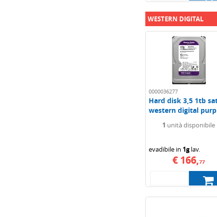
WESTERN DIGITAL
0000036277
Hard disk 3,5 1tb sa
western digital purpl
1
unità disponibile
evadibile in
1g
lav.
€ 166,
77