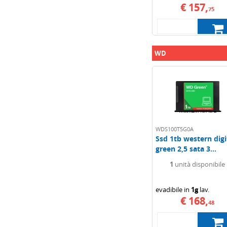
€ 157,
75
WD
WDS100T5G0A
Ssd 1tb western digi
green 2,5 sata 3...
1
unità disponibile
evadibile in
1g
lav.
€ 168,
48