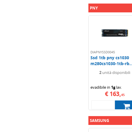
PNY
DIAPNYSSD0045
Ssd 1tb pny cs1030
m280cs1030-1tb-rb..
2
unità disponibili
evadibile in
1g
lav.
€ 163,
45
SAMSUNG