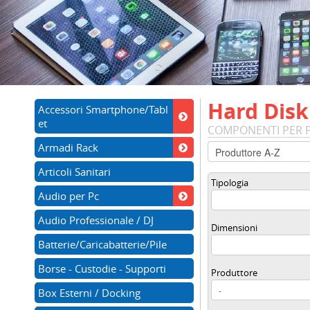
Hard Disk
Accessori Smartphone/Tabl
et
COMPONENTI PER P
Armadi Rack
Articoli Sanitari
Tipologia
Audio per Pc
Audio Professionale / DJ
Dimensioni
Batterie/Caricabatterie/Pile
Borse - Custodie - Supporti
Produttore
Box Esterni / Docking