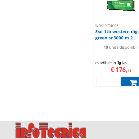
WDS100T4G0E
Ssd 1tb western digi
green sn3000 m.2...
10
unità disponibili
evadibile in
1g
lav.
€ 176,
41