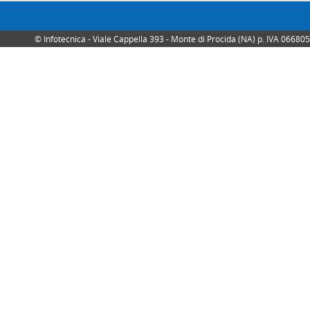
© Infotecnica - Viale Cappella 393 - Monte di Procida (NA) p. IVA 0668