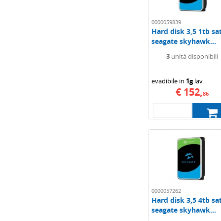
0000059839
Hard disk 3,5 1tb sa
seagate skyhawk...
3
unità disponibili
evadibile in
1g
lav.
€ 152,
86
0000057262
Hard disk 3,5 4tb sa
seagate skyhawk...