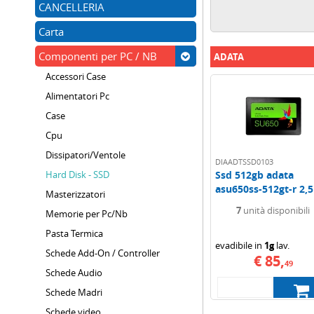
CANCELLERIA
Carta
Componenti per PC / NB
ADATA
Accessori Case
Alimentatori Pc
Case
Cpu
Dissipatori/Ventole
DIAADTSSD0103
Hard Disk - SSD
Ssd 512gb adata
asu650ss-512gt-r 2,5"
Masterizzatori
7
unità disponibili
Memorie per Pc/Nb
Pasta Termica
evadibile in
1g
lav.
Schede Add-On / Controller
€ 85,
49
Schede Audio
Schede Madri
Schede video