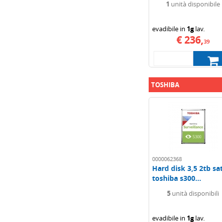
1
unità disponibile
evadibile in
1g
lav.
€ 236,
39
TOSHIBA
0000062368
Hard disk 3,5 2tb sa
toshiba s300...
5
unità disponibili
evadibile in
1g
lav.