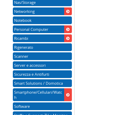
Nas/Storage
Networking
Notebook
Personal Computer
Ricambi
Rigenerato
Scanner
Server e accessori
Sicurezza e Antifurti
Smart Solutions / Domotica
Smartphone/Cellulari/Watc
h
Software