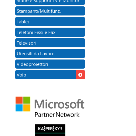
Staffe e Supporti TV e Monitor
Stampanti/Multifunz.
Tablet
Telefoni Fissi e Fax
Televisori
Utensili da Lavoro
Videoproiettori
Voip