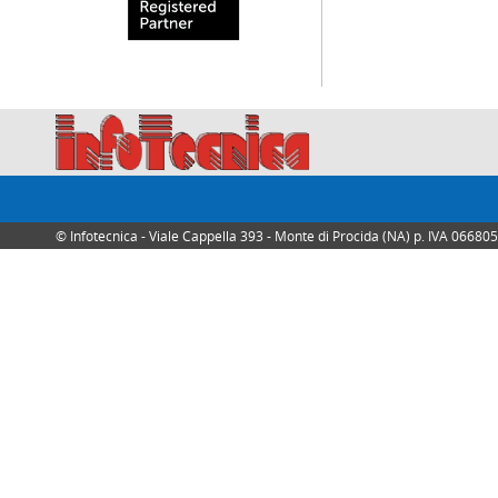
© Infotecnica - Viale Cappella 393 - Monte di Procida (NA) p. IVA 0668