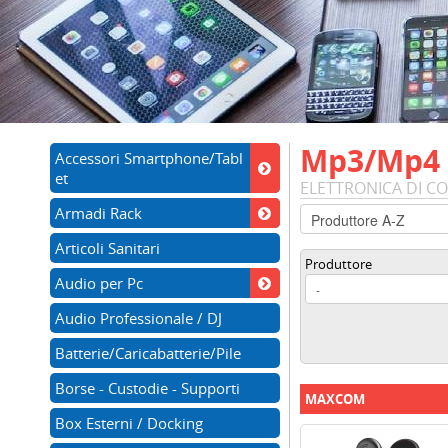
Mp3/Mp4 -
Accessori Smartphone/Tabl
et
ELETTRONICA DI 
Armadi Rack
Articoli Sanitari
Produttore
Audio per Pc
Audio Professionale / DJ
Batterie/Caricabatterie/Pile
Borse - Custodie - Supporti
MAXCOM
Box Esterni / Docking