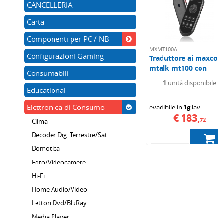
CANCELLERIA
Carta
Componenti per PC / NB
MXMT100AI
Configurazioni Gaming
Traduttore ai maxc
mtalk mt100 con
Consumabili
chatcgt lcd 4"...
1
unità disponibile
Educational
Elettronica di Consumo
evadibile in
1g
lav.
€ 183,
72
Clima
Decoder Dig. Terrestre/Sat
Domotica
Foto/Videocamere
Hi-Fi
Home Audio/Video
Lettori Dvd/BluRay
Media Player