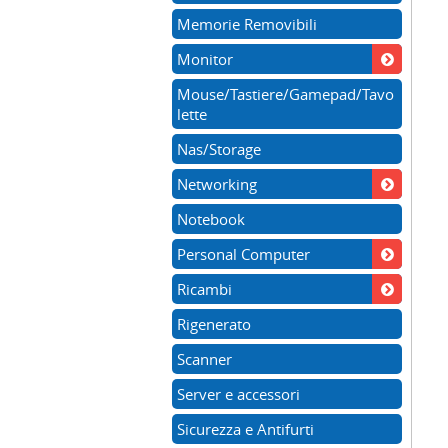
Memorie Removibili
Monitor
Mouse/Tastiere/Gamepad/Tavo
lette
Nas/Storage
Networking
Notebook
Personal Computer
Ricambi
Rigenerato
Scanner
Server e accessori
Sicurezza e Antifurti