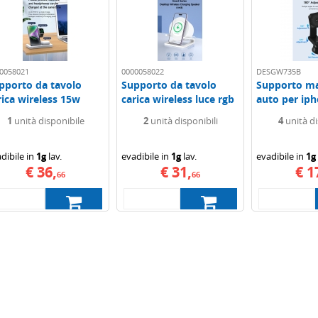
0058021
0000058022
DESGW735B
pporto da tavolo
Supporto da tavolo
Supporto ma
rica wireless 15w
carica wireless luce rgb
auto per iph
ia x...
e speaker...
magsafe...
1
unità disponibile
2
unità disponibili
4
unità di
dibile in
1g
lav.
evadibile in
1g
lav.
evadibile in
1g
€ 36,
€ 31,
€ 1
66
66