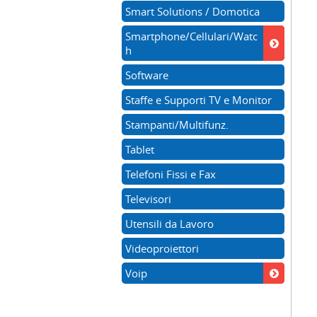
Smart Solutions / Domotica
Smartphone/Cellulari/Watc
h
Software
Staffe e Supporti TV e Monitor
Stampanti/Multifunz.
Tablet
Telefoni Fissi e Fax
Televisori
Utensili da Lavoro
Videoproiettori
Voip