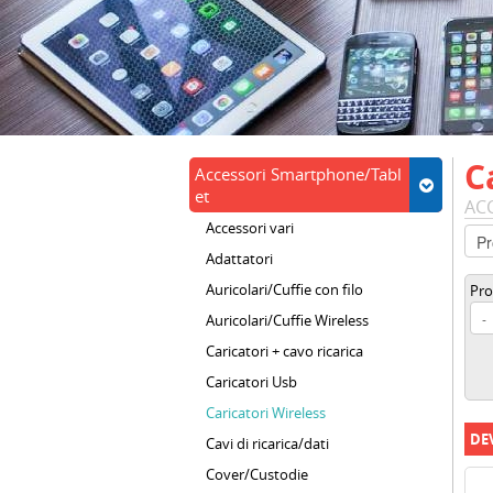
C
Accessori Smartphone/Tabl
et
AC
Accessori vari
Adattatori
Auricolari/Cuffie con filo
Pro
Auricolari/Cuffie Wireless
Caricatori + cavo ricarica
Caricatori Usb
Caricatori Wireless
DE
Cavi di ricarica/dati
Cover/Custodie