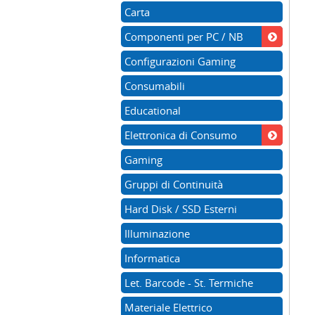
Carta
Componenti per PC / NB
Configurazioni Gaming
Consumabili
Educational
Elettronica di Consumo
Gaming
Gruppi di Continuità
Hard Disk / SSD Esterni
Illuminazione
Informatica
Let. Barcode - St. Termiche
Materiale Elettrico