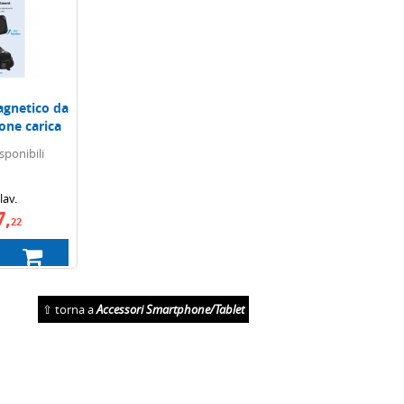
gnetico da
one carica
sponibili
lav.
7,
22
⇧ torna a
Accessori Smartphone/Tablet