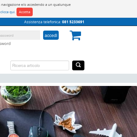
do la navigazione e/o accedendo a un qualunque
y
clicca qui
.
Accetta
Assistenza telefonica:
081 5233691
accedi
ssword