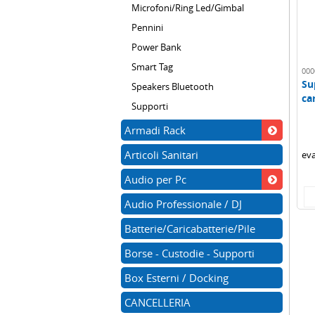
Microfoni/Ring Led/Gimbal
Pennini
Power Bank
Smart Tag
000
Su
Speakers Bluetooth
ca
Supporti
dev
Armadi Rack
Articoli Sanitari
eva
Audio per Pc
Audio Professionale / DJ
Batterie/Caricabatterie/Pile
Borse - Custodie - Supporti
Box Esterni / Docking
CANCELLERIA