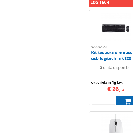
LOGITECH
920002543
Kit tastiera e mouse
usb logitech mk120
retail nero
2
unità disponibili
evadibile in
1g
lav.
€ 26,
64