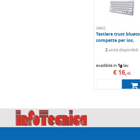
24652
Tastiera trust bluet
compatta per ios,
android...
2
unità disponibili
evadibile in
1g
lav.
€ 16,
45