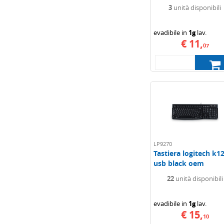
3
unità disponibili
evadibile in
1g
lav.
€ 11,
07
LP9270
Tastiera logitech k1
usb black oem
22
unità disponibili
evadibile in
1g
lav.
€ 15,
10