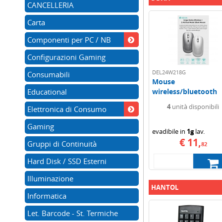
CANCELLERIA
Carta
Componenti per PC / NB
Configurazioni Gaming
DEL24W218G
Consumabili
Mouse
Educational
wireless/bluetooth
devia dpi regolabile
4
unità disponibili
Elettronica di Consumo
batt...
Gaming
evadibile in
1g
lav.
€ 11,
Gruppi di Continuità
82
Hard Disk / SSD Esterni
Illuminazione
HANTOL
Informatica
Let. Barcode - St. Termiche