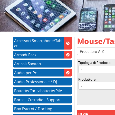
Mouse/Ta
Accessori Smartphone/Tabl
et
Armadi Rack
Tipologia di Prodotto
Articoli Sanitari
Audio per Pc
Produttore
Audio Professionale / DJ
Batterie/Caricabatterie/Pile
Borse - Custodie - Supporti
Box Esterni / Docking
DEVIA