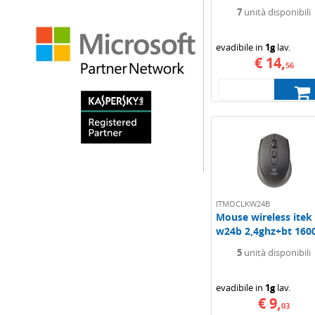
3600dpi...
7
unità disponibili
evadibile in
1g
lav.
€ 14,
56
ITMOCLKW24B
Mouse wireless itek
w24b 2,4ghz+bt 160
6...
5
unità disponibili
evadibile in
1g
lav.
€ 9,
03