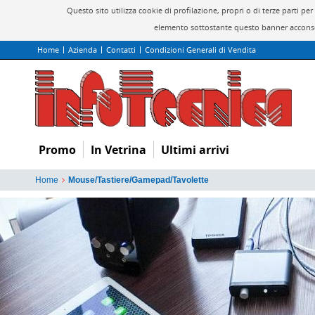
Questo sito utilizza cookie di profilazione, propri o di terze parti 
elemento sottostante questo banner acconsen
Home
Azienda
Contatti
Condizioni Generali di Vendita
Promo
In Vetrina
Ultimi arrivi
Home
Mouse/Tastiere/Gamepad/Tavolette