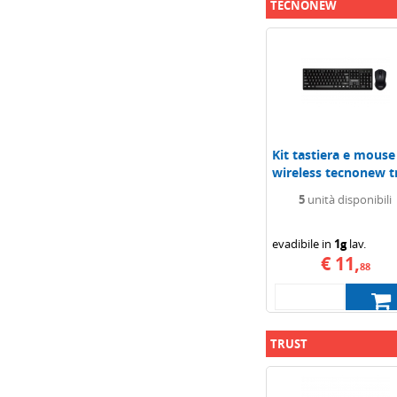
TECNONEW
Kit tastiera e mouse
wireless tecnonew t
ws736 kit...
5
unità disponibili
evadibile in
1g
lav.
€ 11,
88
TRUST