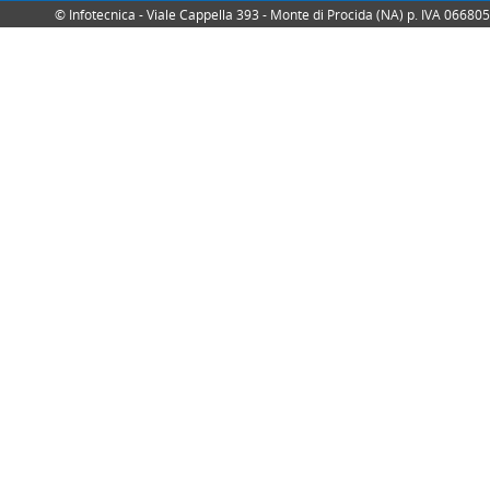
© Infotecnica - Viale Cappella 393 - Monte di Procida (NA) p. IVA 0668