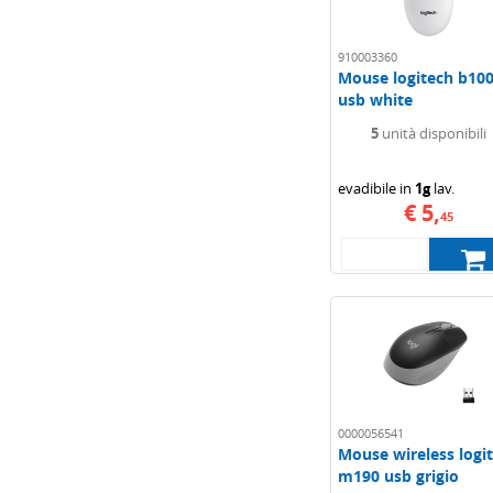
910003360
Mouse logitech b10
usb white
5
unità disponibili
evadibile in
1g
lav.
€ 5,
45
0000056541
Mouse wireless logi
m190 usb grigio