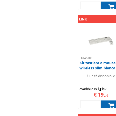
LINK
LKTAST06
Kit tastiera e mouse
wireless slim bianca
link
1
unità disponibile
evadibile in
1g
lav.
€ 19,
79