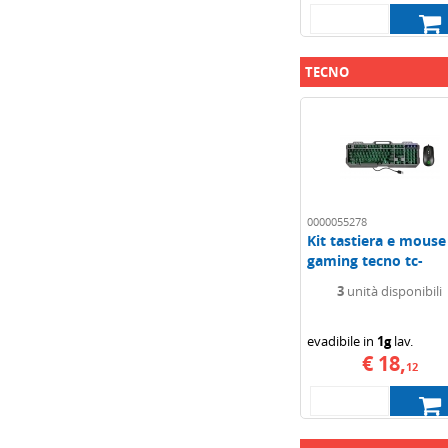
TECNO
0000055278
Kit tastiera e mouse
gaming tecno tc-
bg2006kit retroil...
3
unità disponibili
evadibile in
1g
lav.
€ 18,
12