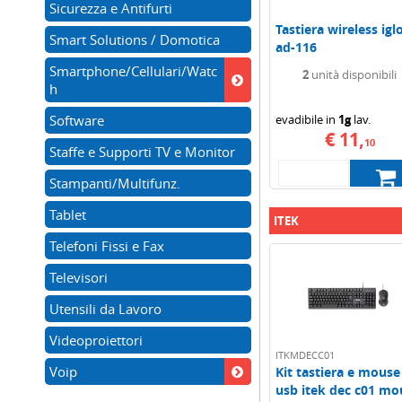
Sicurezza e Antifurti
Tastiera wireless igl
Smart Solutions / Domotica
ad-116
Smartphone/Cellulari/Watc
2
unità disponibili
h
Software
evadibile in
1g
lav.
€ 11,
10
Staffe e Supporti TV e Monitor
Stampanti/Multifunz.
Tablet
ITEK
Telefoni Fissi e Fax
Televisori
Utensili da Lavoro
Videoproiettori
ITKMDECC01
Voip
Kit tastiera e mouse
usb itek dec c01 mo