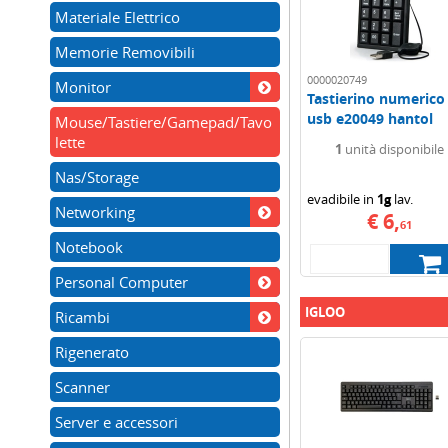
Materiale Elettrico
Memorie Removibili
0000020749
Monitor
Tastierino numerico
usb e20049 hantol
Mouse/Tastiere/Gamepad/Tavo
hkp01
lette
1
unità disponibile
Nas/Storage
evadibile in
1g
lav.
Networking
€ 6,
61
Notebook
Personal Computer
IGLOO
Ricambi
Rigenerato
Scanner
Server e accessori