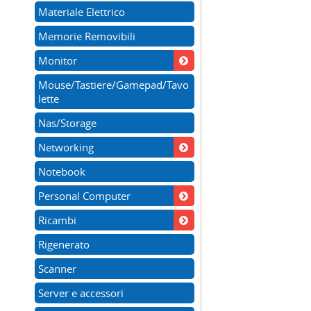
Materiale Elettrico
Memorie Removibili
Monitor
Mouse/Tastiere/Gamepad/Tavo
lette
Nas/Storage
Networking
Notebook
Personal Computer
Ricambi
Rigenerato
Scanner
Server e accessori