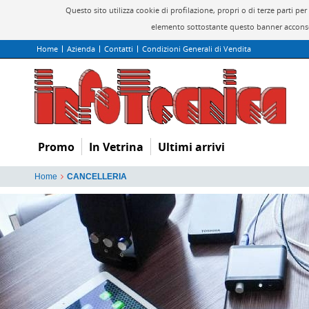
Questo sito utilizza cookie di profilazione, propri o di terze parti 
elemento sottostante questo banner acconsen
Home
Azienda
Contatti
Condizioni Generali di Vendita
Promo
In Vetrina
Ultimi arrivi
Home
CANCELLERIA