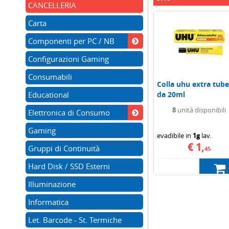
CANCELLERIA
Carta
Componenti per PC / NB
Configurazioni Gaming
Consumabili
Colla uhu extra tube
Educational
da 20ml
8
unità disponibili
Elettronica di Consumo
Gaming
evadibile in
1g
lav.
€ 1,
Gruppi di Continuità
45
Hard Disk / SSD Esterni
Illuminazione
Informatica
Let. Barcode - St. Termiche