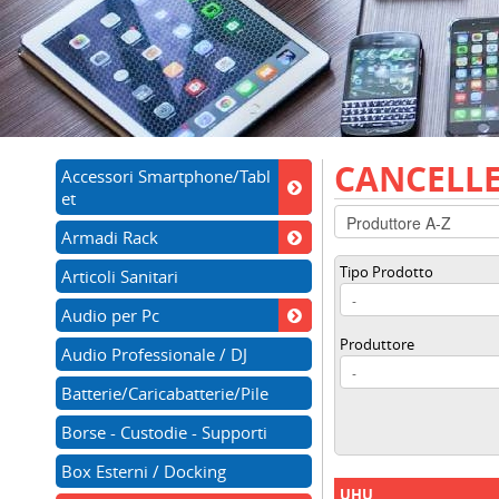
CANCELLE
Accessori Smartphone/Tabl
et
Armadi Rack
Tipo Prodotto
Articoli Sanitari
Audio per Pc
Produttore
Audio Professionale / DJ
Batterie/Caricabatterie/Pile
Borse - Custodie - Supporti
Box Esterni / Docking
UHU