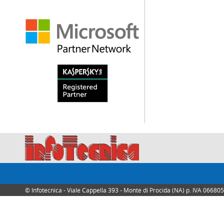
© Infotecnica - Viale Cappella 393 - Monte di Procida (NA) p. IVA 0668