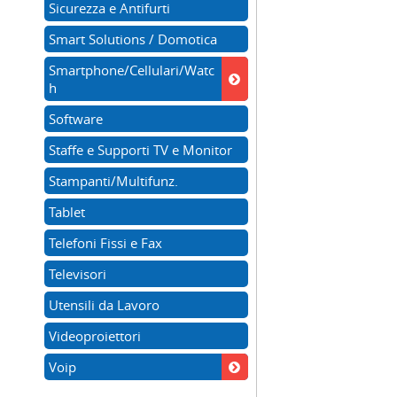
Sicurezza e Antifurti
Smart Solutions / Domotica
Smartphone/Cellulari/Watc
h
Software
Staffe e Supporti TV e Monitor
Stampanti/Multifunz.
Tablet
Telefoni Fissi e Fax
Televisori
Utensili da Lavoro
Videoproiettori
Voip