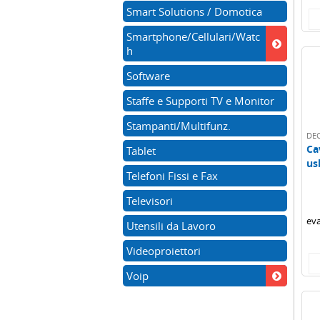
Smart Solutions / Domotica
Smartphone/Cellulari/Watc
h
Software
Staffe e Supporti TV e Monitor
Stampanti/Multifunz.
DE
Ca
Tablet
us
Telefoni Fissi e Fax
1m
Televisori
eva
Utensili da Lavoro
Videoproiettori
Voip