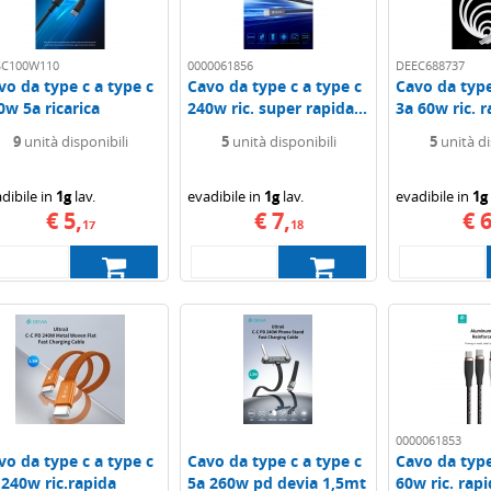
SC100W110
0000061856
DEEC688737
vo da type c a type c
Cavo da type c a type c
Cavo da type
0w 5a ricarica
240w ric. super rapida...
3a 60w ric. 
ida...
devia...
9
unità disponibili
5
unità disponibili
5
unità di
dibile in
1g
lav.
evadibile in
1g
lav.
evadibile in
1g
€ 5,
€ 7,
€ 6
17
18
0000061853
vo da type c a type c
Cavo da type c a type c
Cavo da type
 240w ric.rapida
5a 260w pd devia 1,5mt
60w ric. rapi