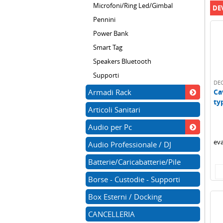
Microfoni/Ring Led/Gimbal
DE
Pennini
Power Bank
Smart Tag
Speakers Bluetooth
Supporti
DE
Armadi Rack
Ca
ty
Articoli Sanitari
1,
Audio per Pc
eva
Audio Professionale / DJ
Batterie/Caricabatterie/Pile
Borse - Custodie - Supporti
Box Esterni / Docking
CANCELLERIA