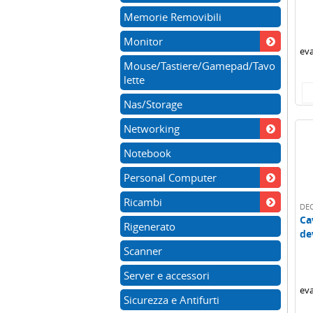
pia
Memorie Removibili
Monitor
eva
Mouse/Tastiere/Gamepad/Tavo
lette
Nas/Storage
Networking
Notebook
Personal Computer
Ricambi
DE
Ca
Rigenerato
de
Scanner
Server e accessori
eva
Sicurezza e Antifurti