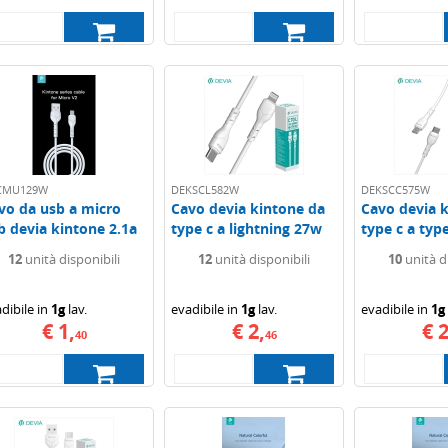
CMU129W
DEKSCL582W
DEKSCC575W
vo da usb a micro
Cavo devia kintone da
Cavo devia 
b devia kintone 2.1a
type c a lightning 27w
type c a typ
t...
1mt (ric...
(ric...
12
unità disponibili
12
unità disponibili
10
unità d
dibile in
1g
lav.
evadibile in
1g
lav.
evadibile in
1g
€ 1,
€ 2,
€ 2
40
46