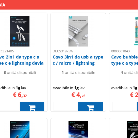
VIA
CCL21485
DECS31975W
0000061843
vo 2in1 da type c a
Cavo 3in1 da usb a type
Cavo bubble 
pe c e lightning devia
c / micro / lightning
type c a typ
2mt...
devia...
1mt 3a power
8
unità disponibili
1
unità disponibile
4
unità di
dibile in
1g
lav.
evadibile in
1g
lav.
evadibile in
1g
€ 6,
€ 4,
€ 2
32
76