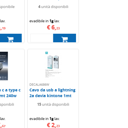
devia 1,2mt...
sponibile
4
unità disponibili
lav.
evadibile in
1g
lav.
,
€ 6,
19
23
DECALA686W
 c a type c
Cavo da usb a lightning
1mt 240w
2a devia kintone 1mt
bianco
sponibili
15
unità disponibili
lav.
evadibile in
1g
lav.
,
€ 2,
67
23