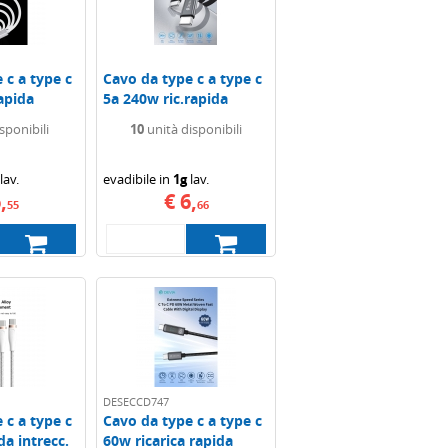
 c a type c
Cavo da type c a type c
rapida
5a 240w ric.rapida
piatto...
sponibili
10
unità disponibili
lav.
evadibile in
1g
lav.
,
€ 6,
55
66
DESECCD747
 c a type c
Cavo da type c a type c
da intrecc.
60w ricarica rapida