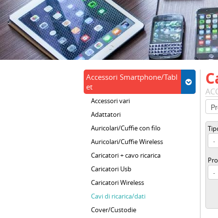
C
Accessori Smartphone/Tabl
et
AC
Accessori vari
Adattatori
Auricolari/Cuffie con filo
Tip
Auricolari/Cuffie Wireless
Caricatori + cavo ricarica
Pro
Caricatori Usb
Caricatori Wireless
Cavi di ricarica/dati
Cover/Custodie