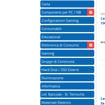
Carta
Componenti per PC / NB
DE
Ca
Configurazioni Gaming
10
rap
Consumabili
Educational
eva
Elettronica di Consumo
Gaming
Gruppi di Continuità
Hard Disk / SSD Esterni
Illuminazione
Informatica
Let. Barcode - St. Termiche
Ca
Materiale Elettrico
5a