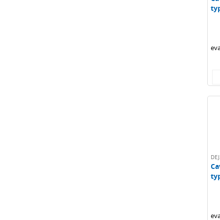
ty
1.
eva
DEJ
Ca
ty
1.
eva