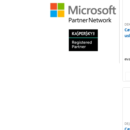
DE
Ca
us
(ri
eva
DEJ
Ca