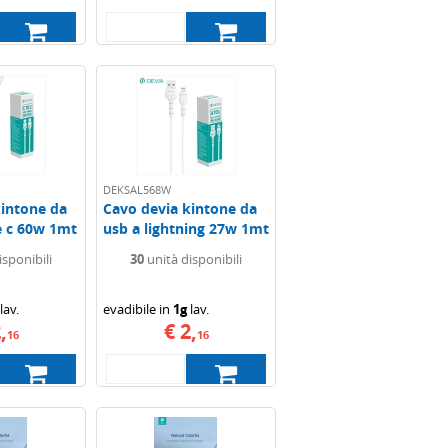
DEKSAL568W
kintone da
Cavo devia kintone da
e c 60w 1mt
usb a lightning 27w 1mt
(ric...
isponibili
30
unità disponibili
lav.
evadibile in
1g
lav.
,
€ 2,
16
16