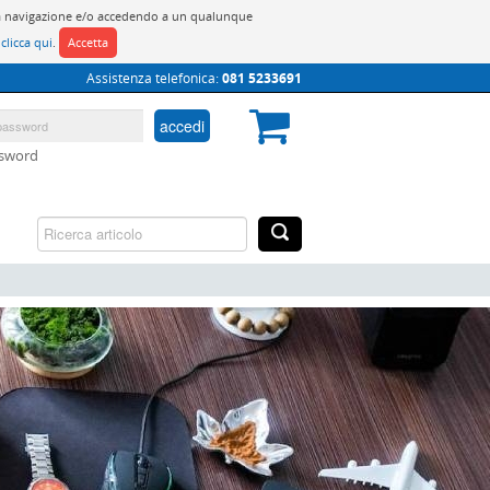
do la navigazione e/o accedendo a un qualunque
y
clicca qui
.
Accetta
Assistenza telefonica:
081 5233691
accedi
ssword