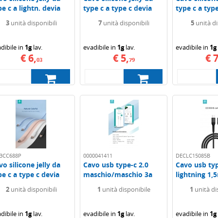
pe c a lightn. devia
type c a type c devia
type c a typ
2mt 3a...
1.2mt 3a...
1.2mt 3a...
3
unità disponibili
7
unità disponibili
5
unità di
dibile in
1g
lav.
evadibile in
1g
lav.
evadibile in
1g
€ 6,
€ 5,
€ 7
03
79
3CC688P
0000041411
DECLC15085B
vo silicone jelly da
Cavo usb type-c 2.0
Cavo usb typ
pe c a type c devia
maschio/maschio 3a
lightning 1,
2mt 3a...
60w...
treccia...
2
unità disponibili
1
unità disponibile
1
unità di
dibile in
1g
lav.
evadibile in
1g
lav.
evadibile in
1g