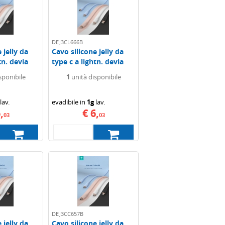
DEJ3CL666B
 jelly da
Cavo silicone jelly da
tn. devia
type c a lightn. devia
1.2mt 3a...
sponibile
1
unità disponibile
lav.
evadibile in
1g
lav.
,
€ 6,
03
03
DEJ3CC657B
 jelly da
Cavo silicone jelly da