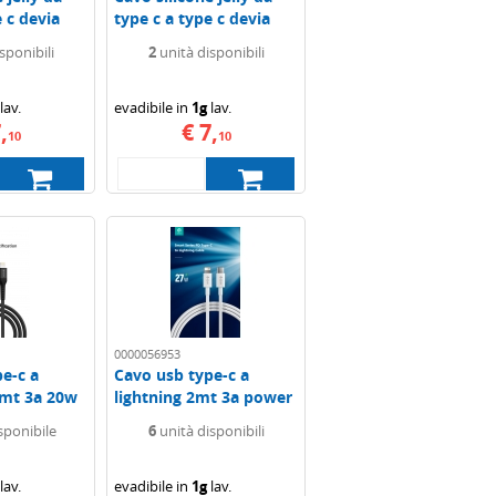
e c devia
type c a type c devia
1.2mt 3a...
sponibili
2
unità disponibili
lav.
evadibile in
1g
lav.
,
€ 7,
10
10
0000056953
e-c a
Cavo usb type-c a
5mt 3a 20w
lightning 2mt 3a power
delivery...
sponibile
6
unità disponibili
lav.
evadibile in
1g
lav.