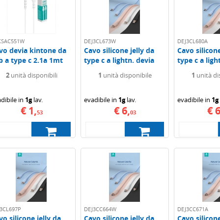
KSAC551W
DEJ3CL673W
DEJ3CL680A
vo devia kintone da
Cavo silicone jelly da
Cavo silicone
b a type c 2.1a 1mt
type c a lightn. devia
type c a ligh
c...
1.2mt 3a...
1.2mt 3a...
2
unità disponibili
1
unità disponibile
1
unità di
dibile in
1g
lav.
evadibile in
1g
lav.
evadibile in
1g
€ 1,
€ 6,
€ 6
53
03
3CL697P
DEJ3CC664W
DEJ3CC671A
vo silicone jelly da
Cavo silicone jelly da
Cavo silicone