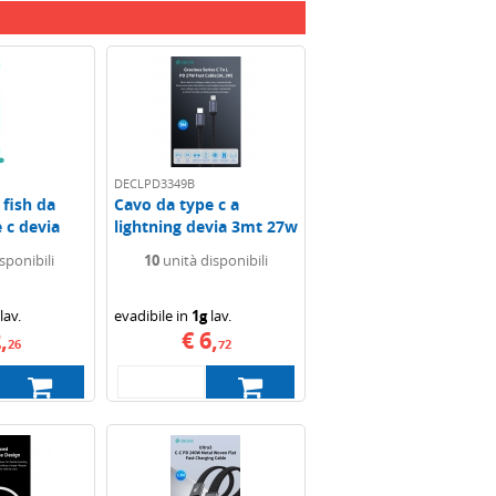
DECLPD3349B
fish da
Cavo da type c a
e c devia
lightning devia 3mt 27w
...
3a nero
sponibili
10
unità disponibili
lav.
evadibile in
1g
lav.
,
€ 6,
26
72