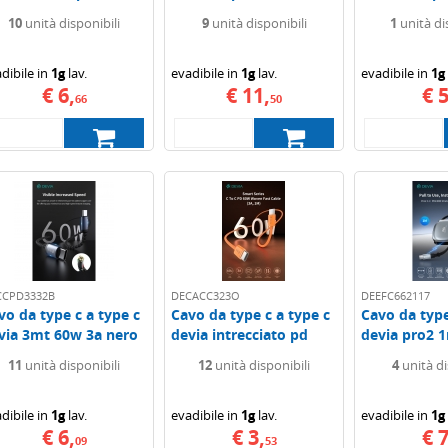
tto...
con...
devia...
10
unità disponibili
9
unità disponibili
1
unità di
dibile in
1g
lav.
evadibile in
1g
lav.
evadibile in
1g
€ 6,
€ 11,
€ 5
66
50
CCPD3332B
DECACC323O
DEEFC662117
vo da type c a type c
Cavo da type c a type c
Cavo da type
via 3mt 60w 3a nero
devia intrecciato pd
devia pro2 
60w 3a 1mt...
pd...
11
unità disponibili
12
unità disponibili
4
unità di
dibile in
1g
lav.
evadibile in
1g
lav.
evadibile in
1g
€ 6,
€ 3,
€ 7
09
53