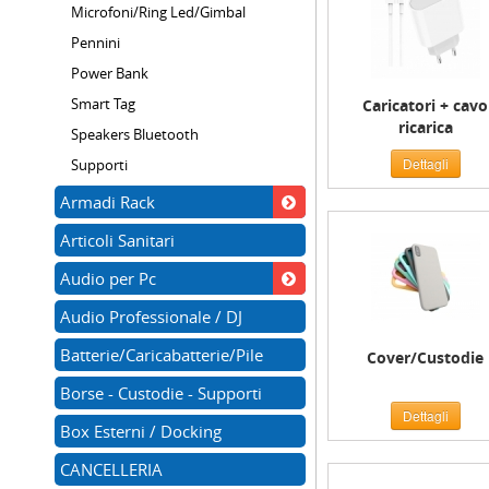
Microfoni/Ring Led/Gimbal
Pennini
Power Bank
Smart Tag
Caricatori + cavo
ricarica
Speakers Bluetooth
Dettagli
Supporti
Armadi Rack
Articoli Sanitari
Audio per Pc
Audio Professionale / DJ
Batterie/Caricabatterie/Pile
Cover/Custodie
Borse - Custodie - Supporti
Dettagli
Box Esterni / Docking
CANCELLERIA