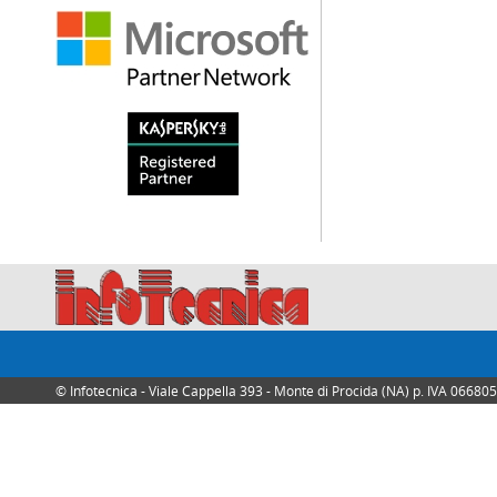
© Infotecnica - Viale Cappella 393 - Monte di Procida (NA) p. IVA 0668