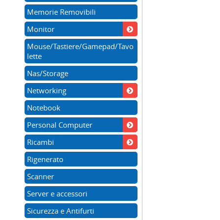
Memorie Removibili
Monitor
Mouse/Tastiere/Gamepad/Tavo
lette
Nas/Storage
Networking
Notebook
Personal Computer
Ricambi
Rigenerato
Scanner
Server e accessori
Sicurezza e Antifurti