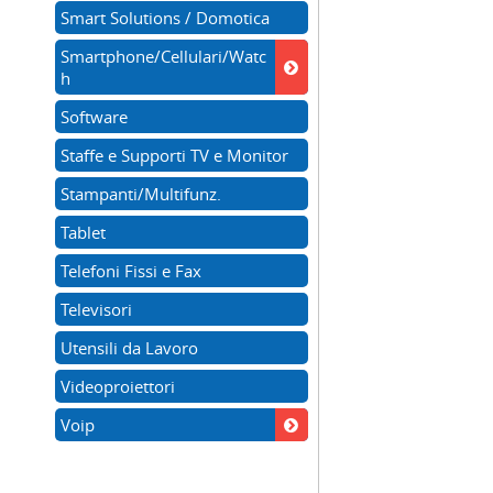
Smart Solutions / Domotica
Smartphone/Cellulari/Watc
h
Software
Staffe e Supporti TV e Monitor
Stampanti/Multifunz.
Tablet
Telefoni Fissi e Fax
Televisori
Utensili da Lavoro
Videoproiettori
Voip