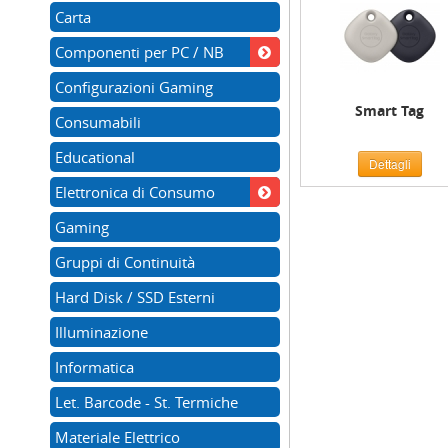
Carta
Componenti per PC / NB
Configurazioni Gaming
Smart Tag
Consumabili
Educational
Dettagli
Elettronica di Consumo
Gaming
Gruppi di Continuità
Hard Disk / SSD Esterni
Illuminazione
Informatica
Let. Barcode - St. Termiche
Materiale Elettrico