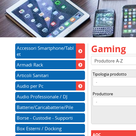
Gaming
Accessori Smartphone/Tabl
et
Armadi Rack
Tipologia prodotto
Articoli Sanitari
Audio per Pc
Produttore
Audio Professionale / DJ
Batterie/Caricabatterie/Pile
Borse - Custodie - Supporti
Box Esterni / Docking
AOC