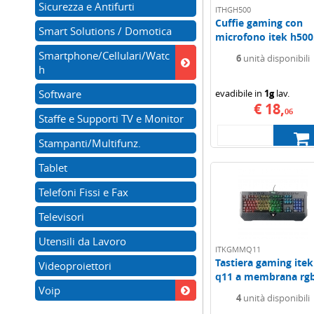
Sicurezza e Antifurti
ITHGH500
Cuffie gaming con
Smart Solutions / Domotica
microfono itek h500.
Smartphone/Cellulari/Watc
6
unità disponibili
h
Software
evadibile in
1g
lav.
€ 18,
06
Staffe e Supporti TV e Monitor
Stampanti/Multifunz.
Tablet
Telefoni Fissi e Fax
Televisori
Utensili da Lavoro
ITKGMMQ11
Tastiera gaming itek
Videoproiettori
q11 a membrana rgb
Voip
4
unità disponibili