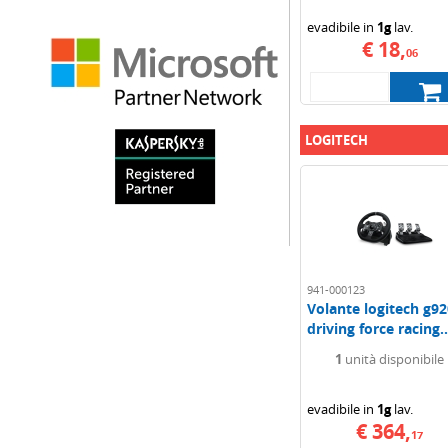
evadibile in
1g
lav.
€ 18,
06
LOGITECH
941-000123
Volante logitech g92
driving force racing..
1
unità disponibile
evadibile in
1g
lav.
€ 364,
17