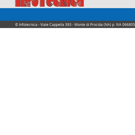
© Infotecnica - Viale Cappella 393 - Monte di Procida (NA) p. IVA 0668