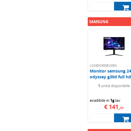
SAMSUNG
LS24DG300EUXEN
Monitor samsung 2
odyssey g30d full hd.
1
unità disponibile
evadibile in
1g
lav.
€ 141,
07