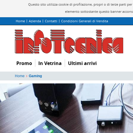
Questo sito utilizza cookie di profilazione, propri o di terze parti 
elemento sottostante questo banner acconsen
Home
Azienda
Contatti
Condizioni Generali di Vendita
Promo
In Vetrina
Ultimi arrivi
Home
Gaming