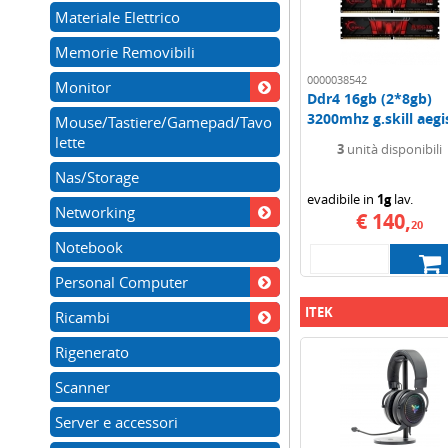
Materiale Elettrico
Memorie Removibili
0000038542
Monitor
Ddr4 16gb (2*8gb)
3200mhz g.skill aegis
Mouse/Tastiere/Gamepad/Tavo
lette
3
unità disponibili
Nas/Storage
evadibile in
1g
lav.
Networking
€ 140,
20
Notebook
Personal Computer
ITEK
Ricambi
Rigenerato
Scanner
Server e accessori