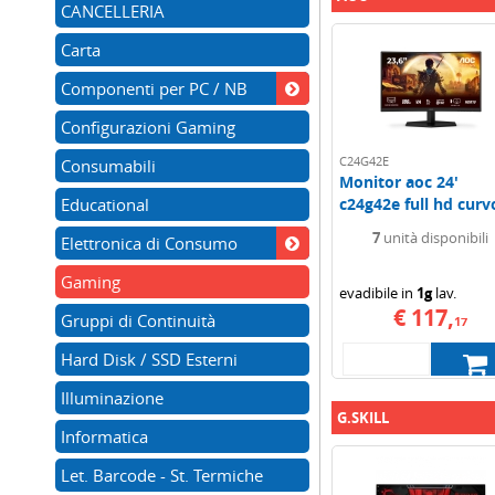
CANCELLERIA
Carta
Componenti per PC / NB
Configurazioni Gaming
C24G42E
Consumabili
Monitor aoc 24'
Educational
c24g42e full hd curvo
7
unità disponibili
Elettronica di Consumo
Gaming
evadibile in
1g
lav.
€ 117,
Gruppi di Continuità
17
Hard Disk / SSD Esterni
Illuminazione
G.SKILL
Informatica
Let. Barcode - St. Termiche