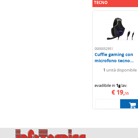
TECNO
0000052951
Cuffie gaming con
microfono tecno...
1
unità disponibile
evadibile in
1g
lav.
€ 19,
55