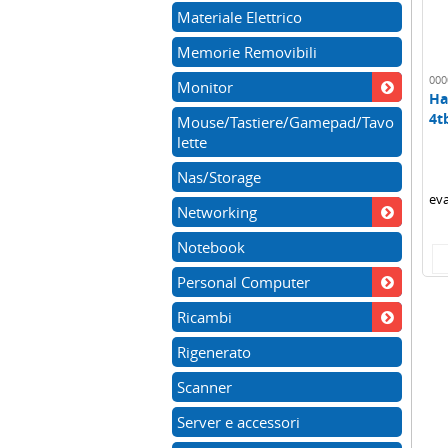
Materiale Elettrico
Memorie Removibili
000
Monitor
Ha
4t
Mouse/Tastiere/Gamepad/Tavo
di
lette
Nas/Storage
eva
Networking
Notebook
Personal Computer
Ricambi
Rigenerato
Scanner
Server e accessori