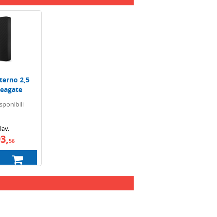
terno 2,5
seagate
sponibili
lav.
3,
56