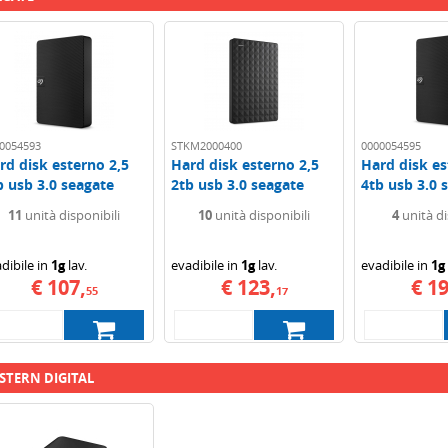
0054593
STKM2000400
0000054595
rd disk esterno 2,5
Hard disk esterno 2,5
Hard disk es
b usb 3.0 seagate
2tb usb 3.0 seagate
4tb usb 3.0 
pansion...
expansion...
expansion...
11
unità disponibili
10
unità disponibili
4
unità di
dibile in
1g
lav.
evadibile in
1g
lav.
evadibile in
1g
€ 107,
€ 123,
€ 19
55
17
STERN DIGITAL