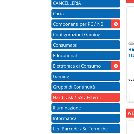
CANCELLERIA
Carta
Componenti per PC / NB
Configurazioni Gaming
000
Consumabili
Ha
Educational
1t
ex
Elettronica di Consumo
Gaming
eva
Gruppi di Continuità
Hard Disk / SSD Esterni
Illuminazione
WE
Informatica
Let. Barcode - St. Termiche