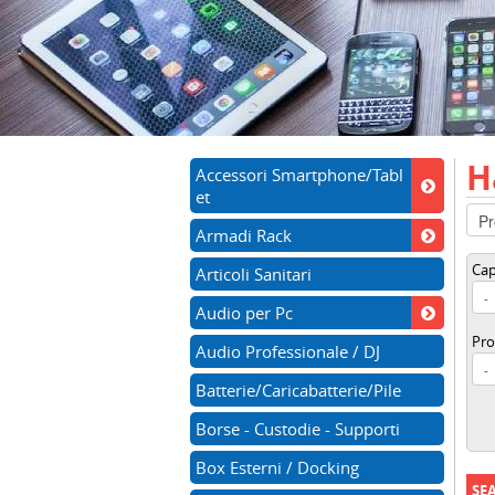
H
Accessori Smartphone/Tabl
et
Armadi Rack
Cap
Articoli Sanitari
Audio per Pc
Pro
Audio Professionale / DJ
Batterie/Caricabatterie/Pile
Borse - Custodie - Supporti
Box Esterni / Docking
SE