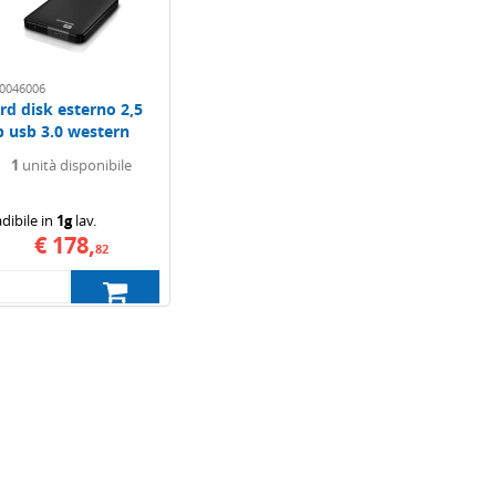
0046006
rd disk esterno 2,5
b usb 3.0 western
gital elements
1
unità disponibile
dibile in
1g
lav.
€ 178,
82