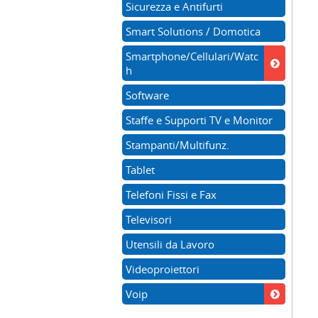
Sicurezza e Antifurti
Smart Solutions / Domotica
Smartphone/Cellulari/Watc
h
Software
Staffe e Supporti TV e Monitor
Stampanti/Multifunz.
Tablet
Telefoni Fissi e Fax
Televisori
Utensili da Lavoro
Videoproiettori
Voip