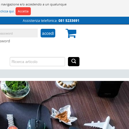
do la navigazione e/o accedendo a un qualunque
y
clicca qui
.
Accetta
Assistenza telefonica:
081 5233691
accedi
ssword