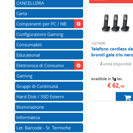
CANCELLERIA
Carta
Componenti per PC / NB
Configurazioni Gaming
10274090
Consumabili
Telefono cordless de
Educational
brondi gala trio ner
3
unità disponibili
Elettronica di Consumo
Gaming
evadibile in
1g
lav.
€ 62,
Gruppi di Continuità
98
Hard Disk / SSD Esterni
Illuminazione
Informatica
Let. Barcode - St. Termiche