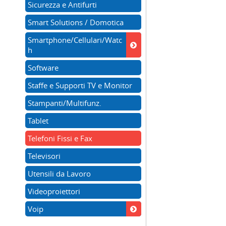
Sicurezza e Antifurti
Smart Solutions / Domotica
Smartphone/Cellulari/Watc
h
Software
Staffe e Supporti TV e Monitor
Stampanti/Multifunz.
Tablet
Telefoni Fissi e Fax
Televisori
Utensili da Lavoro
Videoproiettori
Voip