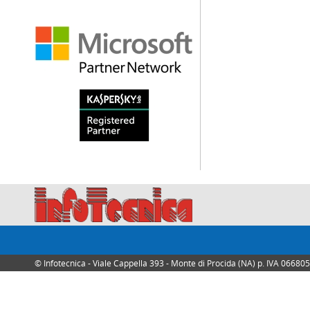
© Infotecnica - Viale Cappella 393 - Monte di Procida (NA) p. IVA 0668