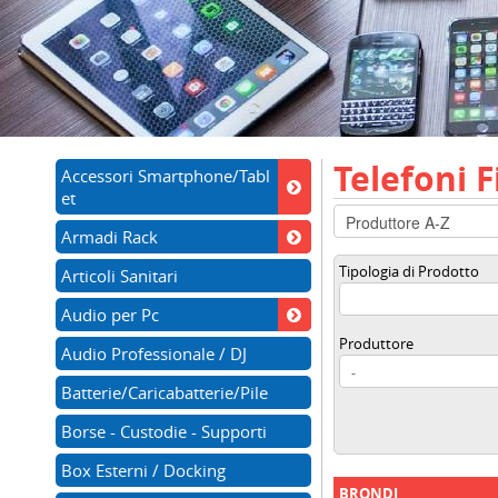
Telefoni F
Accessori Smartphone/Tabl
et
Armadi Rack
Tipologia di Prodotto
Articoli Sanitari
Audio per Pc
Produttore
Audio Professionale / DJ
Batterie/Caricabatterie/Pile
Borse - Custodie - Supporti
Box Esterni / Docking
BRONDI