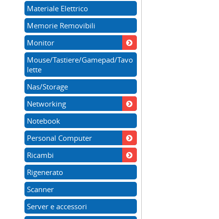
Materiale Elettrico
Memorie Removibili
Monitor
Mouse/Tastiere/Gamepad/Tavo
lette
Nas/Storage
Networking
Notebook
Personal Computer
Ricambi
Rigenerato
Scanner
Server e accessori