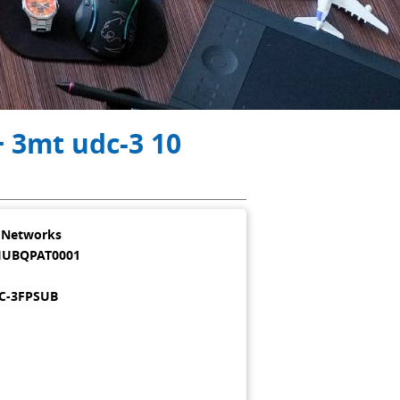
+ 3mt udc-3 10
i Networks
IUBQPAT0001
1
C-3FPSUB