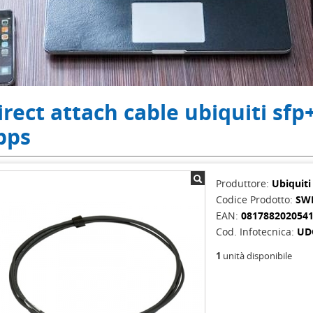
irect attach cable ubiquiti sfp
bps
Produttore:
Ubiquit
Codice Prodotto:
SW
EAN:
081788202054
Cod. Infotecnica:
UD
1
unità disponibile