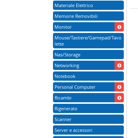
Materiale Elettrico
Memorie Removibili
Monitor
Mouse/Tastiere/Gamepad/Tavo
lette
Nas/Storage
Networking
Notebook
Personal Computer
Ricambi
Rigenerato
Scanner
Server e accessori