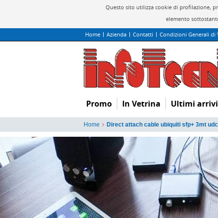
Questo sito utilizza cookie di profilazione, 
elemento sottostante
Home
Azienda
Contatti
Condizioni Generali di
Promo
In Vetrina
Ultimi arrivi
Home
Direct attach cable ubiquiti sfp+ 3mt ud