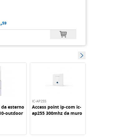
,
59
IC-AP255
IC-W36AP
a esterno
Access point ip-com ic-
Access point ip-com ic-
0-outdoor
ap255 300mhz da muro
w36ap gigabit dual
.
misure...
band ac1200 in...