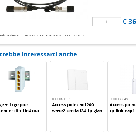
€ 36
Foto e descrizione sono da ritenersi a scopo illustrativo
trebbe interessarti anche
0000060653
0000039649
 + 1xge poe
Access point ac1200
Access point d
nder din 1in4 out
wave2 tenda i24 1p glan
tp-link eap11
inst...
300mbps poe..