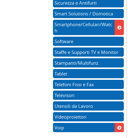
Sicurezza e Antifurti
Smart Solutions / Domotica
Smartphone/Cellulari/Watc
h
Software
Staffe e Supporti TV e Monitor
Stampanti/Multifunz.
Tablet
Telefoni Fissi e Fax
Televisori
Utensili da Lavoro
Videoproiettori
Voip