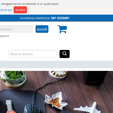
do la navigazione e/o accedendo a un qualunque
y
clicca qui
.
Accetta
Assistenza telefonica:
081 5233691
accedi
ssword