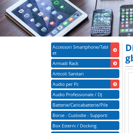
D
Accessori Smartphone/Tabl
et
g
Armadi Rack
Articoli Sanitari
Audio per Pc
Audio Professionale / DJ
Batterie/Caricabatterie/Pile
Borse - Custodie - Supporti
Box Esterni / Docking