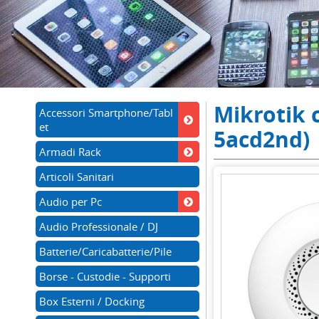
Mikrotik c
Accessori Smartphone/Tabl
et
5acd2nd)
Armadi Rack
Articoli Sanitari
Audio per Pc
Audio Professionale / DJ
Batterie/Caricabatterie/Pile
Borse - Custodie - Supporti
Box Esterni / Docking