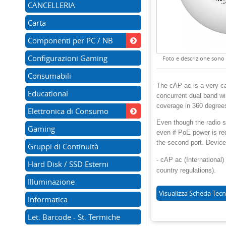
CANCELLERIA
Carta
Componenti per PC / NB
Configurazioni Gaming
Foto e descrizione sono d
Consumabili
The cAP ac is a very ca
Educational
concurrent dual band wi
coverage in 360 degrees
Elettronica di Consumo
Even though the radio s
Gaming
even if PoE power is re
the second port. Device
Gruppi di Continuità
- cAP ac (Internationa
Hard Disk / SSD Esterni
country regulations).
Illuminazione
Visualizza
Scheda Tecn
Informatica
Let. Barcode - St. Termiche