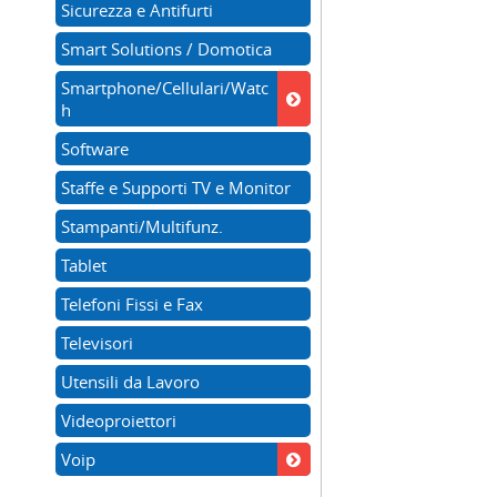
Sicurezza e Antifurti
Smart Solutions / Domotica
Smartphone/Cellulari/Watc
h
Software
Staffe e Supporti TV e Monitor
Stampanti/Multifunz.
Tablet
Telefoni Fissi e Fax
Televisori
Utensili da Lavoro
Videoproiettori
Voip