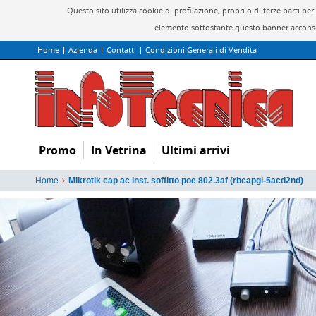
Questo sito utilizza cookie di profilazione, propri o di terze parti 
elemento sottostante questo banner acconsen
Home
Azienda
Contatti
Condizioni Generali di Vendita
Promo
In Vetrina
Ultimi arrivi
Home
Mikrotik cap ac inst. soffitto poe 802.3af (rbcapgi-5acd2nd)