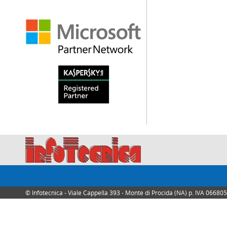
© Infotecnica - Viale Cappella 393 - Monte di Procida (NA) p. IVA 0668