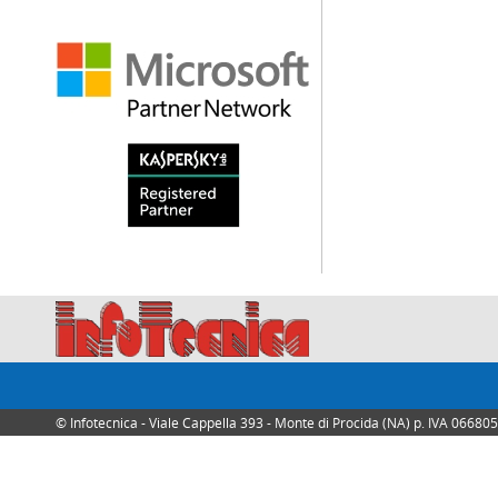
© Infotecnica - Viale Cappella 393 - Monte di Procida (NA) p. IVA 0668