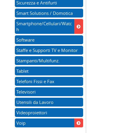
Sicurezza e Antifurti
Smart Solutions / Domotica
Smartphone/Cellulari/Watc
h
Software
Staffe e Supporti TV e Monitor
Stampanti/Multifunz.
Tablet
Telefoni Fissi e Fax
Televisori
Utensili da Lavoro
Videoproiettori
Voip