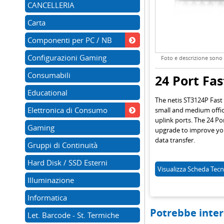
CANCELLERIA
Carta
Componenti per PC / NB
Configurazioni Gaming
Foto e descrizione sono d
Consumabili
24 Port Fa
Educational
The netis ST3124P Fast
Elettronica di Consumo
small and medium offic
uplink ports. The 24 P
Gaming
upgrade to improve you
data transfer.
Gruppi di Continuità
Hard Disk / SSD Esterni
Visualizza
Scheda Tecn
Illuminazione
Informatica
Potrebbe inter
Let. Barcode - St. Termiche