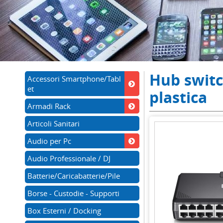
Hub switc
Accessori Smartphone/Tabl
et
plastica
Armadi Rack
Articoli Sanitari
Audio per Pc
Audio Professionale / DJ
Batterie/Caricabatterie/Pile
Borse - Custodie - Supporti
Box Esterni / Docking