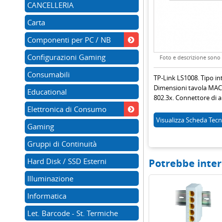
CANCELLERIA
Carta
Componenti per PC / NB
Configurazioni Gaming
Foto e descrizione sono d
Consumabili
TP-Link LS1008. Tipo int
Dimensioni tavola MAC: 
Educational
802.3x. Connettore di a
Elettronica di Consumo
Visualizza
Scheda Tecn
Gaming
Gruppi di Continuità
Hard Disk / SSD Esterni
Potrebbe inter
Illuminazione
Informatica
Let. Barcode - St. Termiche