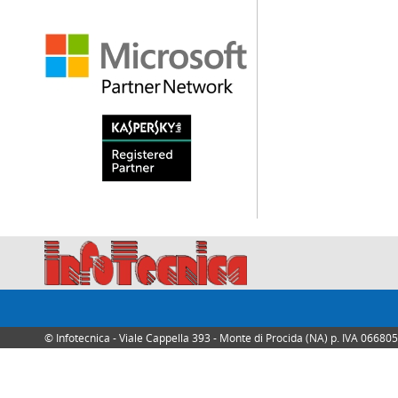
© Infotecnica - Viale Cappella 393 - Monte di Procida (NA) p. IVA 0668