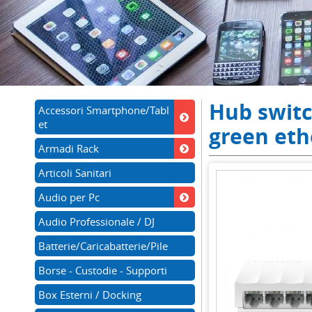
Hub switc
Accessori Smartphone/Tabl
et
green eth
Armadi Rack
Articoli Sanitari
Audio per Pc
Audio Professionale / DJ
Batterie/Caricabatterie/Pile
Borse - Custodie - Supporti
Box Esterni / Docking