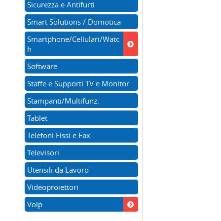
Sicurezza e Antifurti
Smart Solutions / Domotica
Smartphone/Cellulari/Watc
h
Software
Staffe e Supporti TV e Monitor
Stampanti/Multifunz.
Tablet
Telefoni Fissi e Fax
Televisori
Utensili da Lavoro
Videoproiettori
Voip