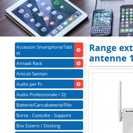
Range ext
Accessori Smartphone/Tabl
et
antenne 1
Armadi Rack
Articoli Sanitari
Audio per Pc
Audio Professionale / DJ
Batterie/Caricabatterie/Pile
Borse - Custodie - Supporti
Box Esterni / Docking