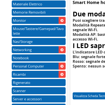
Smart Home hom
Materiale Elettrico
Due modal
Memorie Removibili
Puoi scegliere tr
Monitor
Modalità Repeate
Mouse/Tastiere/Gamepad/Tavo
segnale Wi-Fi.
lette
Modalità AP:
bast
accesso Wi-Fi.
Nas/Storage
I LED sap
Networking
L'indicatore LED 
Blu: segnale fort
Notebook
Rosso: segnale d
Spento: nessun s
Personal Computer
Ricambi
Rigenerato
Scanner
Visualizza
Scheda Tecn
Server e accessori