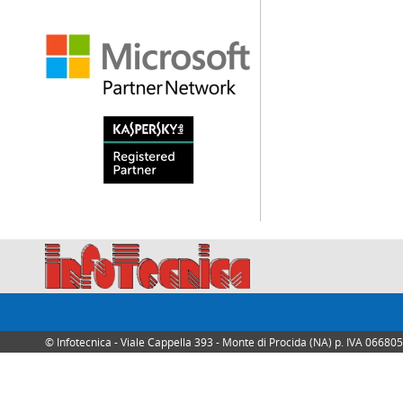
© Infotecnica - Viale Cappella 393 - Monte di Procida (NA) p. IVA 0668