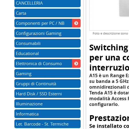
CANCELLERIA
Carta
Componenti per PC / NB
Configurazioni Gaming
Foto e descrizione sono d
Consumabili
Switching
Educational
per una c
Elettronica di Consumo
interruzi
Gaming
A15 è un Range Ex
su banda a 5 GHz 
Gruppi di Continuità
omnidirezionali d
Tenda A15 è dota
Hard Disk / SSD Esterni
modalità Access P
Illuminazione
configurarlo.
Informatica
Prestazio
Let. Barcode - St. Termiche
Se installato c