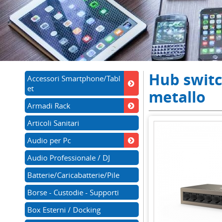
Hub switc
Accessori Smartphone/Tabl
et
metallo
Armadi Rack
Articoli Sanitari
Audio per Pc
Audio Professionale / DJ
Batterie/Caricabatterie/Pile
Borse - Custodie - Supporti
Box Esterni / Docking