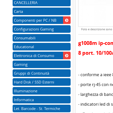
CANCELLERIA
Carta
Componenti per PC / NB
Configurazioni Gaming
Foto e descrizione sono d
Consumabili
g1008m ip-co
Educational
8 port. 10/100
Elettronica di Consumo
Gaming
Gruppi di Continuità
- conforme a ieee 
Hard Disk / SSD Esterni
- porte rj-45 con
Illuminazione
- larghezza di ban
Informatica
- indicatori led di
Let. Barcode - St. Termiche