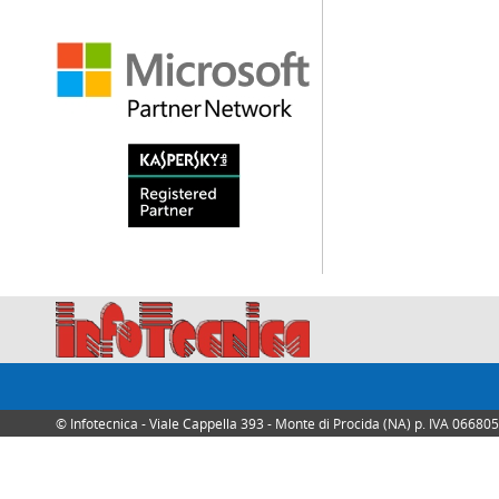
© Infotecnica - Viale Cappella 393 - Monte di Procida (NA) p. IVA 0668