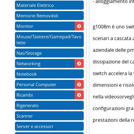
- alloggiamento i
Materiale Elettrico
Memorie Removibili
Monitor
g1008m è uno switc
Mouse/Tastiere/Gamepad/Tavo
scenari a cascata 
lette
aziendale delle pmi
Nas/Storage
dissipazione del 
Networking
switch accelera la 
Notebook
Personal Computer
dimensioni e risol
Ricambi
nella videosorvegl
Rigenerato
configurazioni graz
Scanner
prestazioni della r
Server e accessori