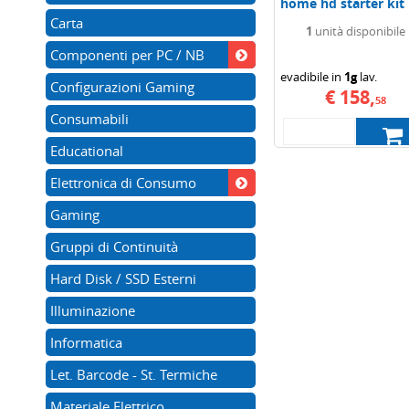
home hd starter kit
dch-107kt/e
Carta
1
unità disponibile
Componenti per PC / NB
evadibile in
1g
lav.
Configurazioni Gaming
€ 158,
58
Consumabili
Educational
Elettronica di Consumo
Gaming
Gruppi di Continuità
Hard Disk / SSD Esterni
Illuminazione
Informatica
Let. Barcode - St. Termiche
Materiale Elettrico