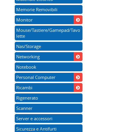
Memorie Removibili
Monitor
Mouse/Tastiere/Gamepad/Tavo
lette
Nas/Storage
Networking
Notebook
Personal Computer
Ricambi
Rigenerato
Scanner
Server e accessori
Sicurezza e Antifurti