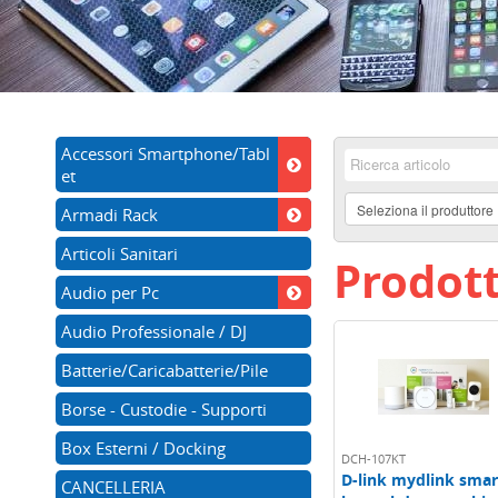
Accessori Smartphone/Tabl
et
Armadi Rack
Articoli Sanitari
Prodott
Audio per Pc
Audio Professionale / DJ
Batterie/Caricabatterie/Pile
Borse - Custodie - Supporti
Box Esterni / Docking
DCH-107KT
D-link mydlink smar
CANCELLERIA