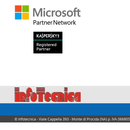
© Infotecnica - Viale Cappella 393 - Monte di Procida (NA) p. IVA 0668