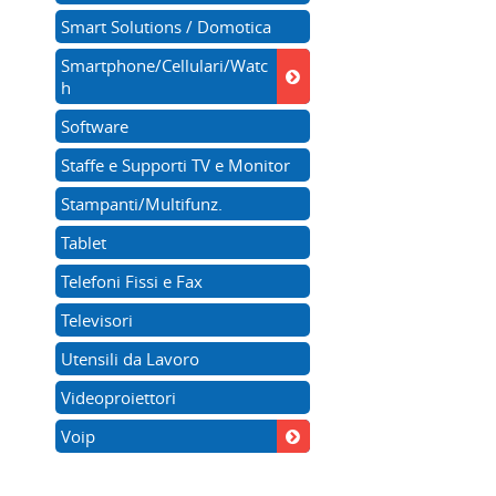
Smart Solutions / Domotica
Smartphone/Cellulari/Watc
h
Software
Staffe e Supporti TV e Monitor
Stampanti/Multifunz.
Tablet
Telefoni Fissi e Fax
Televisori
Utensili da Lavoro
Videoproiettori
Voip